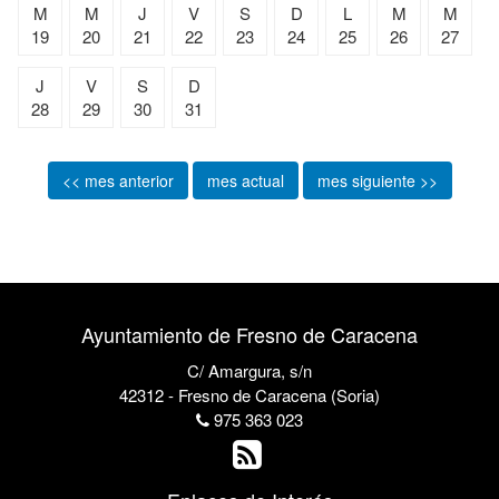
M
M
J
V
S
D
L
M
M
19
20
21
22
23
24
25
26
27
J
V
S
D
28
29
30
31
<< mes anterior
mes actual
mes siguiente >>
Ayuntamiento de Fresno de Caracena
C/ Amargura, s/n
42312 - Fresno de Caracena (Soria)
975 363 023