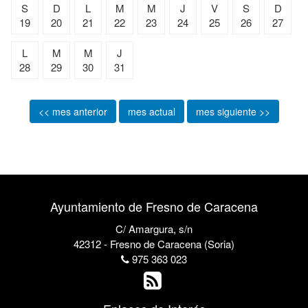
S
D
L
M
M
J
V
S
D
19
20
21
22
23
24
25
26
27
L
M
M
J
28
29
30
31
<< mes anterior
mes actual
mes siguiente >>
Ayuntamiento de Fresno de Caracena
C/ Amargura, s/n
42312 - Fresno de Caracena (Soria)
975 363 023