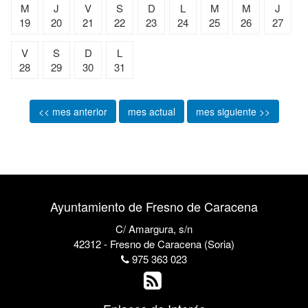
M
J
V
S
D
L
M
M
J
19
20
21
22
23
24
25
26
27
V
S
D
L
28
29
30
31
<< mes anterior
mes actual
mes siguiente >>
Ayuntamiento de Fresno de Caracena
C/ Amargura, s/n
42312 - Fresno de Caracena (Soria)
975 363 023