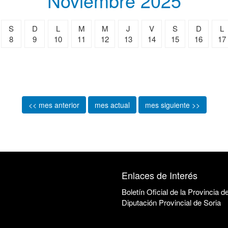
Noviembre 2025
S
D
L
M
M
J
V
S
D
L
8
9
10
11
12
13
14
15
16
17
<< mes anterior
mes actual
mes siguiente >>
Enlaces de Interés
Boletín Oficial de la Provincia d
Diputación Provincial de Soria