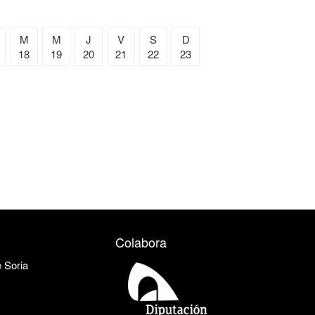
M
M
J
V
S
D
18
19
20
21
22
23
Colabora
e Soria