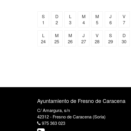
S
D
L
M
M
J
V
1
2
3
4
5
6
7
L
M
M
J
V
S
D
24
25
26
27
28
29
30
Ayuntamiento de Fresno de Caracena
C/ Amargura, s/n
42312 - Fresno de Caracena (Soria)
975 363 023